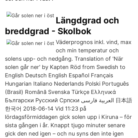
Längdgrad och
breddgrad - Skolbok
Väderprognos inkl. vind, max
och min temperatur och
solens upp- och nedgång. Translation of 'När
solen går ner' by Kapten Röd from Swedish to
English Deutsch English Español Français
Hungarian Italiano Nederlands Polski Português
(Brasil) Română Svenska Türkçe Ελληνικά
Български Русский Српски العربية فارسی 日本語
한국어 2018-06-14 Vid 11:23 på
lördagsförmiddagen gick solen upp i Kiruna – för
sista gången i år. Knappt tjugo minuter senare
gick den ned igen – och nu syns den inte igen