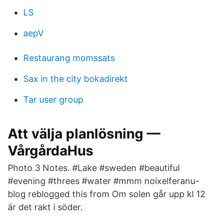
LS
aepV
Restaurang momssats
Sax in the city bokadirekt
Tar user group
Att välja planlösning —
VårgårdaHus
Photo 3 Notes. #Lake #sweden #beautiful
#evening #threes #water #mmm noixelferanu-
blog reblogged this from Om solen går upp kl 12
är det rakt i söder.