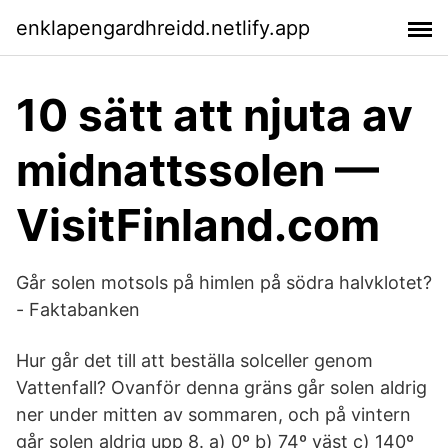
enklapengardhreidd.netlify.app
10 sätt att njuta av
midnattssolen —
VisitFinland.com
Går solen motsols på himlen på södra halvklotet?
- Faktabanken
Hur går det till att beställa solceller genom
Vattenfall? Ovanför denna gräns går solen aldrig
ner under mitten av sommaren, och på vintern
går solen aldrig upp 8. a) 0º b) 74º väst c) 140º